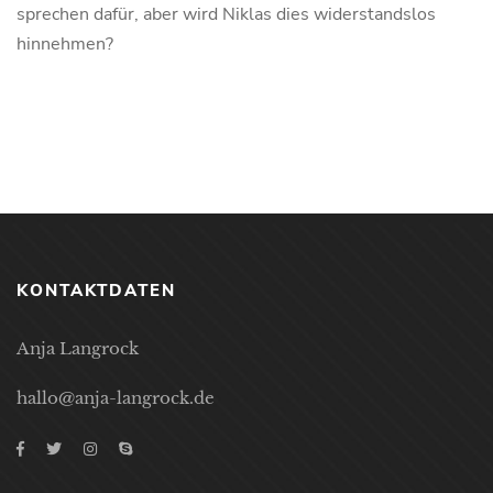
sprechen dafür, aber wird Niklas dies widerstandslos
hinnehmen?
KONTAKTDATEN
Anja Langrock
hallo@anja-langrock.de