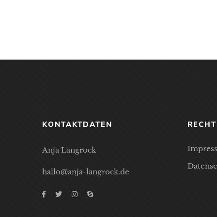
KONTAKTDATEN
RECHT
Impres
Anja Langrock
Datensc
hallo@anja-langrock.de